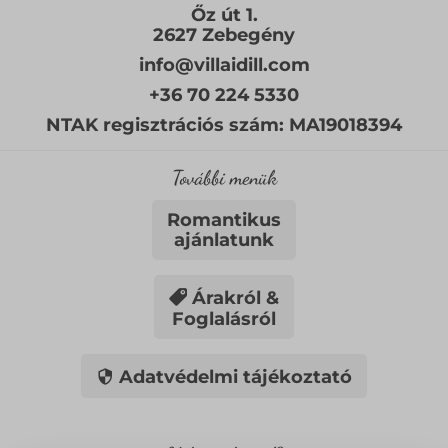
Őz út 1.
2627 Zebegény
info@villaidill.com
+36 70 224 5330
NTAK regisztrációs szám: MA19018394
További menük
Romantikus
ajánlatunk
Árakról &
Foglalásról
Adatvédelmi tájékoztató