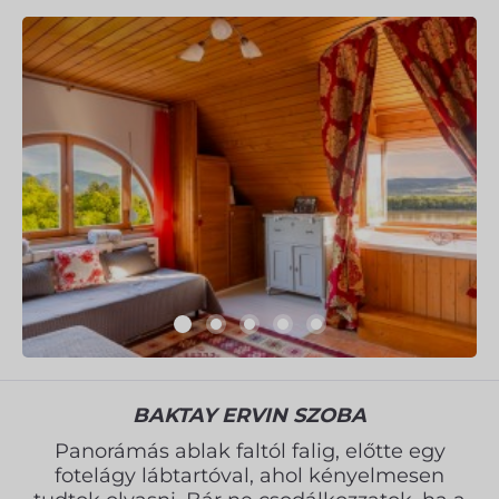
BAKTAY ERVIN SZOBA
Panorámás ablak faltól falig, előtte egy
fotelágy lábtartóval, ahol kényelmesen