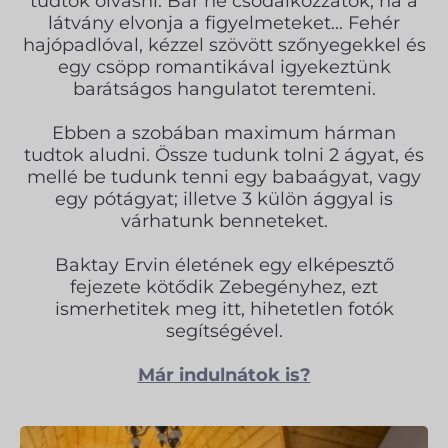
tudtok olvasni. Bár ne csodálkozzatok, ha a
látvány elvonja a figyelmeteket... Fehér
hajópadlóval, kézzel szövött szőnyegekkel és
egy csöpp romantikával igyekeztünk
barátságos hangulatot teremteni.
Ebben a szobában maximum hárman
tudtok aludni. Össze tudunk tolni 2 ágyat, és
mellé be tudunk tenni egy babaágyat, vagy
egy pótágyat; illetve 3 külön ággyal is
várhatunk benneteket.
Baktay Ervin életének egy elképesztő
fejezete kötődik Zebegényhez, ezt
ismerhetitek meg itt, hihetetlen fotók
segítségével.
Már indulnátok is?