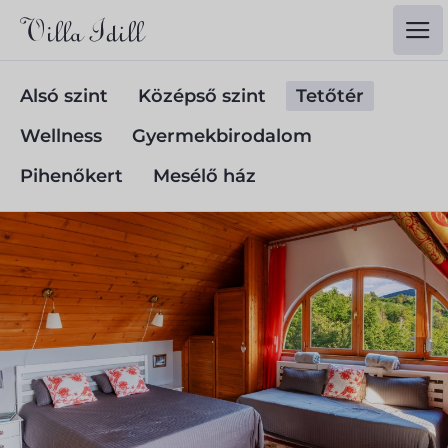
Alsó szint
Középső szint
Tetőtér
Wellness
Gyermekbirodalom
Pihenőkert
Mesélő ház