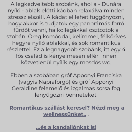
A legkedveltebb szobánk, ahol a - Dunára
nyíló - ablak előtti kádban relaxálva minden
stressz elszáll. A kádat el lehet függönyözni,
hogy akkor is tudjatok egy panorámás forró
fürdőt venni, ha kollégákkal osztoztok a
szobán. Öreg komóddal, kelimmel, félköríves
hegyre nyíló ablakkal, és sok romantikus
részlettel. Ez a legnagyobb szobánk, itt egy 4
fős család is kényelmesen elfér. Innen
közvetlenül nyílik egy mosdós wc.
Ebben a szobában gróf Apponyi Franciska
(vagyis Napraforgó) és gróf Apponyi
Geraldine felemelő és izgalmas sorsa fog
lenyűgözni benneteket.
Romantikus szállást keresel? Nézd meg a
wellnessünket..
.
...és a kandallónkat is!