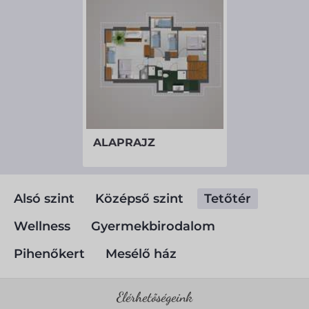
ALAPRAJZ
Alsó szint
Középső szint
Tetőtér
Wellness
Gyermekbirodalom
Pihenőkert
Mesélő ház
Elérhetőségeink