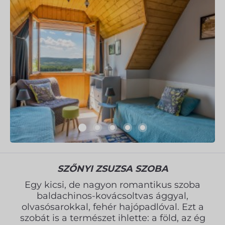
SZŐNYI ZSUZSA SZOBA
Egy kicsi, de nagyon romantikus szoba
baldachinos-kovácsoltvas ággyal,
olvasósarokkal, fehér hajópadlóval. Ezt a
szobát is a természet ihlette: a föld, az ég