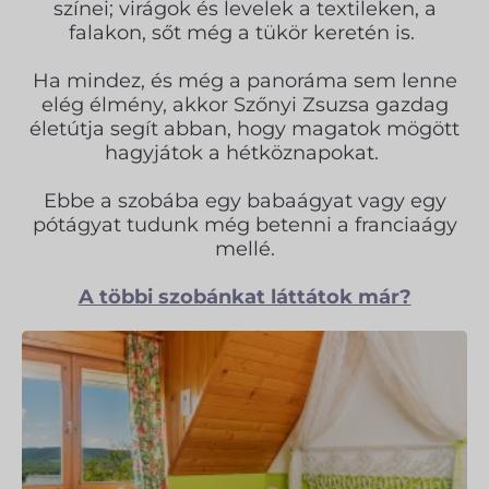
színei; virágok és levelek a textileken, a
falakon, sőt még a tükör keretén is.
Ha mindez, és még a panoráma sem lenne
elég élmény, akkor Szőnyi Zsuzsa gazdag
életútja segít abban, hogy magatok mögött
hagyjátok a hétköznapokat.
Ebbe a szobába egy babaágyat vagy egy
pótágyat tudunk még betenni a franciaágy
mellé.
A többi szobánkat láttátok már?